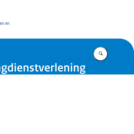
en
en en
Vul in wat u z
ngdienstverlening