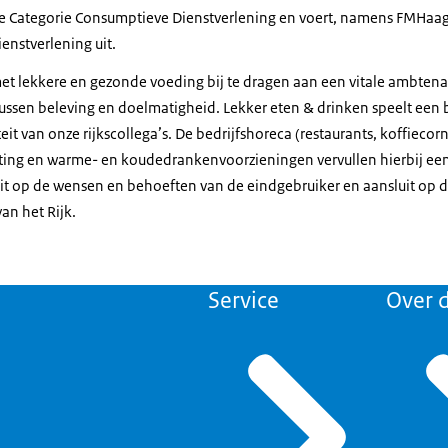
de Categorie Consumptieve Dienstverlening en voert, namens FMHaa
enstverlening uit.
et lekkere en gezonde voeding bij te dragen aan een vitale ambtena
ussen beleving en doelmatigheid. Lekker eten & drinken speelt een be
eit van onze rijkscollega’s. De bedrijfshoreca (restaurants, koffiecor
ting en warme- en koudedrankenvoorzieningen vervullen hierbij een 
luit op de wensen en behoeften van de eindgebruiker en aansluit op 
n het Rijk.
Service
Over d