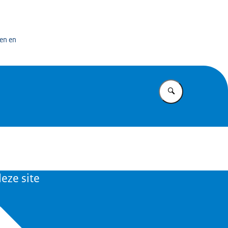
en
en en
Vul in wat u z
eze site