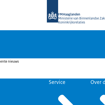
Naar de homepage van FMHaagland
FMHaaglanden
Ministerie van Binnenlandse Zak
Koninkrijksrelaties
cente nieuws
Service
Over d