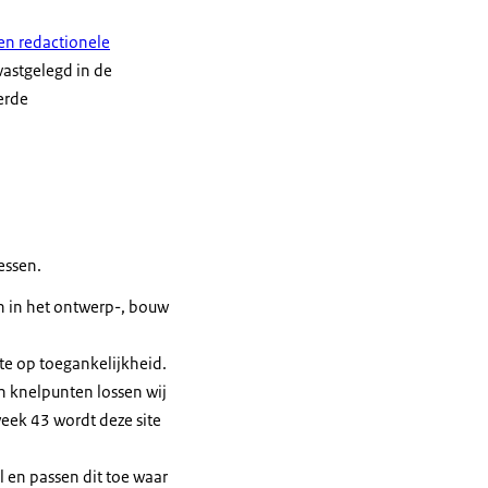
en redactionele
vastgelegd in de
erde
essen.
en in het ontwerp-, bouw
e op toegankelijkheid.
n knelpunten lossen wij
eek 43 wordt deze site
 en passen dit toe waar