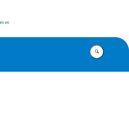
en
en en
Vul in wat u z