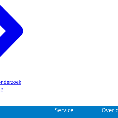
onderzoek
22
Service
Over d