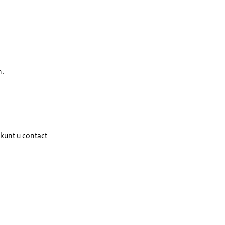
n.
 kunt u contact