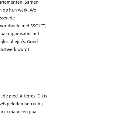
partementen. Samen
n op hun werk. We
assen de
jvoorbeeld met SSC-ICT,
aakorganisatie, het
ijkscollega’s. Goed
kunstwerk wordt
e pied-à-terres. Dit is
els geleden ben ik bij
en er maar een paar