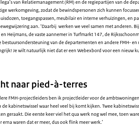
llega’s van Relatiemanagement (RM) en de regiepartijen van de de
ttige werkomgeving, zodat de bewindspersonen zich kunnen focusse
uisdozen, toegangspassen, meubilair en interne verhuizingen, en p
 bewegwijzering aan. ‘Daarbij werken we veel samen met anderen. Bi
f en Heijmans, de vaste aannemer in Turfmarkt 147, de Rijksschoonm
e bestuursondersteuning van de departementen en andere FMH- en r
grijk! Je wilt natuurlijk niet dat er een Webexbord voor een nieuw 
ht naar pied-à-terres
re FMH-projectleiders ben ik projectleider voor de ambtswoningen, d
n de kabinetswissel waar heel veel bij komt kijken. Twee kabinetswiss
en geraakt. Die eerste keer viel het qua werk nog wel mee, toen war
 erna waren dat er meer, dus ook flink meer werk.’