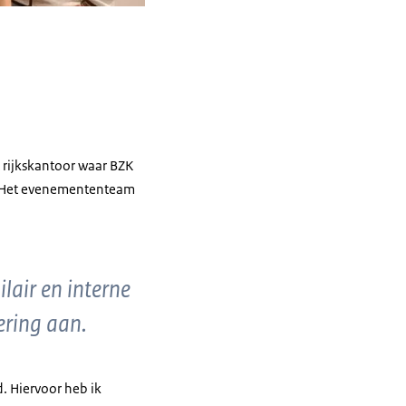
t rijkskantoor waar BZK
n. Het evenemententeam
air en interne
ering aan.
. Hiervoor heb ik