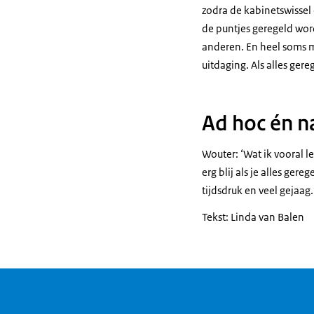
zodra de kabinetswissel 
de puntjes geregeld word
anderen. En heel soms mo
uitdaging. Als alles gere
Ad hoc én 
Wouter: ‘Wat ik vooral l
erg blij als je alles ge
tijdsdruk en veel gejaag.
Tekst: Linda van Balen