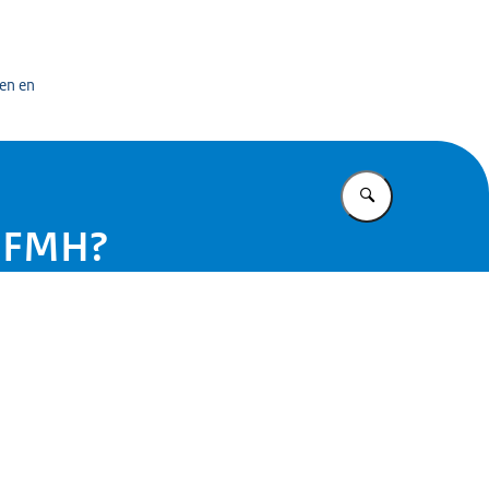
en
en en
Vul in wat u z
r FMH?