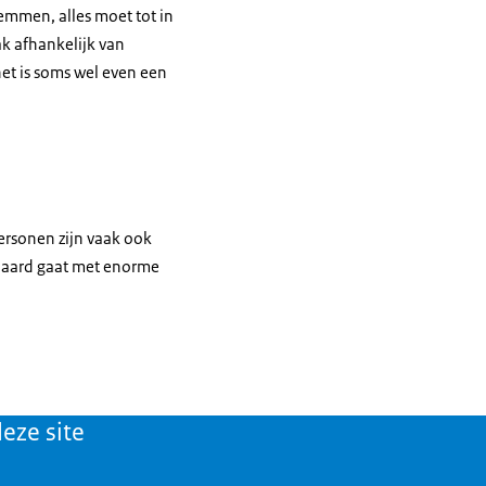
temmen, alles moet tot in
ak afhankelijk van
het is soms wel even een
personen zijn vaak ook
gepaard gaat met enorme
eze site