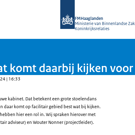
Naar de homepage van FMHaagland
FMHaaglanden
Ministerie van Binnenlandse Zak
Koninkrijksrelaties
at komt daarbij kijken voo
24 | 16:33
euwe kabinet. Dat betekent een grote stoelendans
daar komt op facilitair gebied best wat bij kijken.
bben hier een rol in. Wij spraken hierover met
tair adviseur) en Wouter Nonner (projectleider).