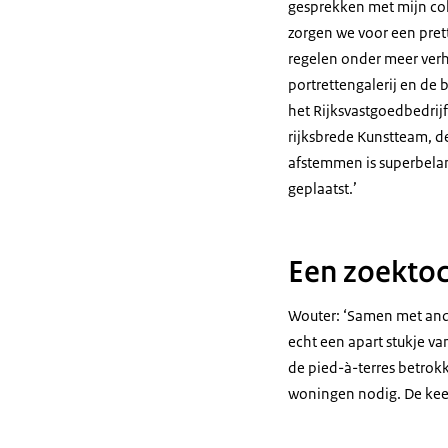
gesprekken met mijn co
zorgen we voor een pre
regelen onder meer verh
portrettengalerij en de
het Rijksvastgoedbedrij
rijksbrede Kunstteam, d
afstemmen is superbelan
geplaatst.’
Een zoektoc
Wouter: ‘Samen met ande
echt een apart stukje va
de pied-à-terres betrokk
woningen nodig. De keer