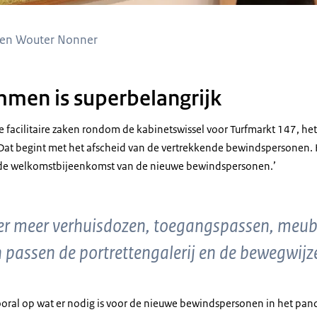
) en Wouter Nonner
men is superbelangrijk
e facilitaire zaken rondom de kabinetswissel voor Turfmarkt 147, he
. Dat begint met het afscheid van de vertrekkende bewindspersone
k de welkomstbijeenkomst van de nieuwe bewindspersonen.’
r meer verhuisdozen, toegangspassen, meubil
n passen de portrettengalerij en de bewegwijz
ooral op wat er nodig is voor de nieuwe bewindspersonen in het pand