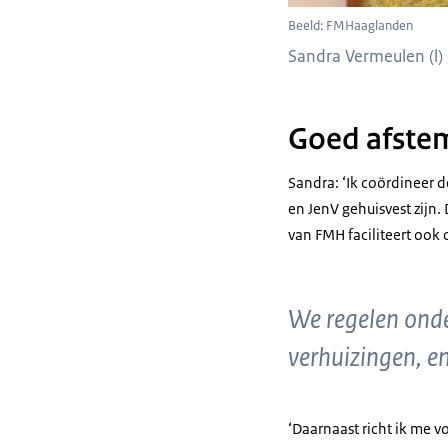
Beeld: FMHaaglanden
Sandra Vermeulen (l
Goed afstem
Sandra: ‘Ik coördineer d
en JenV gehuisvest zijn
van FMH faciliteert oo
We regelen onde
verhuizingen, e
‘Daarnaast richt ik me v