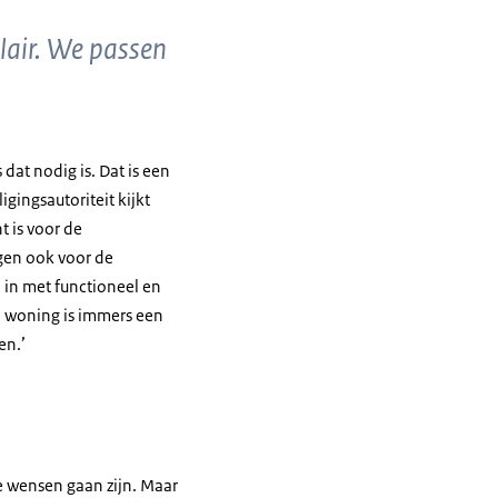
ilair. We passen
at nodig is. Dat is een
gingsautoriteit kijkt
t is voor de
gen ook voor de
 in met functioneel en
n woning is immers een
en.’
le wensen gaan zijn. Maar