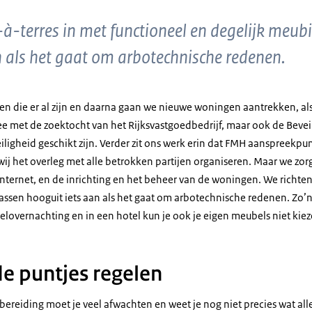
à-terres in met functioneel en degelijk meub
n als het gaat om arbotechnische redenen.
n die er al zijn en daarna gaan we nieuwe woningen aantrekken, als d
ee met de zoektocht van het Rijksvastgoedbedrijf, maar ook de Beveili
igheid geschikt zijn. Verder zit ons werk erin dat FMH aanspreekpun
j het overleg met alle betrokken partijen organiseren. Maar we zor
nternet, en de inrichting en het beheer van de woningen. We richten
passen hooguit iets aan als het gaat om arbotechnische redenen. Zo’
lovernachting en in een hotel kun je ook je eigen meubels niet kiez
 de puntjes regelen
bereiding moet je veel afwachten en weet je nog niet precies wat al