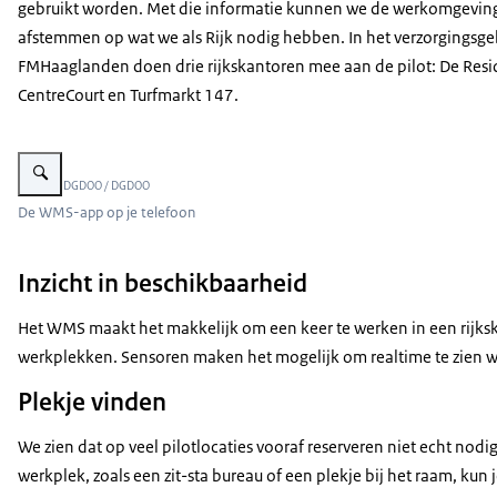
gebruikt worden. Met die informatie kunnen we de werkomgeving
afstemmen op wat we als Rijk nodig hebben. In het verzorgingsg
FMHaaglanden doen drie rijkskantoren mee aan de pilot: De Resi
CentreCourt en Turfmarkt 147.
Vergroot afbeelding Zo ziet de WMS-app op je telefoon eruit.
Beeld: © DGDOO / DGDOO
De WMS-app op je telefoon
Inzicht in beschikbaarheid
Het WMS maakt het makkelijk om een keer te werken in een rijkska
werkplekken. Sensoren maken het mogelijk om realtime te zien waar
Plekje vinden
We zien dat op veel pilotlocaties vooraf reserveren niet echt nodig
werkplek, zoals een zit-sta bureau of een plekje bij het raam, kun 