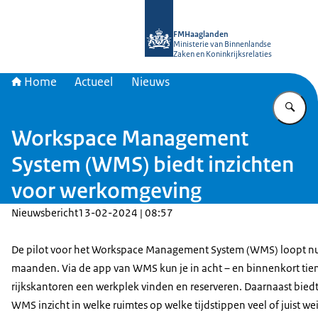
Naar de homepage van FMHaagland
FMHaaglanden
Ministerie van Binnenlandse
Zaken en Koninkrijksrelaties
Home
Actueel
Nieuws
Vu
Workspace Management
System (WMS) biedt inzichten
voor werkomgeving
Nieuwsbericht
13-02-2024 | 08:57
De pilot voor het Workspace Management System (WMS) loopt nu 
maanden. Via de app van WMS kun je in acht – en binnenkort tie
rijkskantoren een werkplek vinden en reserveren. Daarnaast biedt
WMS inzicht in welke ruimtes op welke tijdstippen veel of juist we