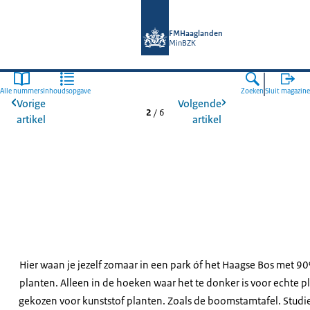
Naar de homepage van FMHaagland
FMHaaglanden
MinBZK
Alle nummers
Inhoudsopgave
Zoeken
Sluit magazine
Vorige
Volgende
2
/
6
artikel
artikel
Hier waan je jezelf zomaar in een park óf het Haagse Bos met 9
planten. Alleen in de hoeken waar het te donker is voor echte pl
gekozen voor kunststof planten. Zoals de boomstamtafel. Studi