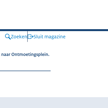
en
Zoeken
Sluit magazine
nt naar Ontmoetingsplein.