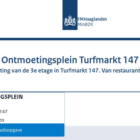
Naar de homepage van FMHaagland
FMHaaglanden
MinBZK
Ontmoetingsplein Turfmarkt 147
hting van de 3e etage in Turfmarkt 147. Van restaura
GSPLEIN
 147
os
udsopgave