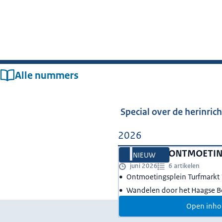
Alle nummers
Special over de herinric
2026
01
SPECIAL ONTMOETIN
NIEUW
juni 2026
6 artikelen
Ontmoetingsplein Turfmarkt
Wandelen door het Haagse B
Open inho