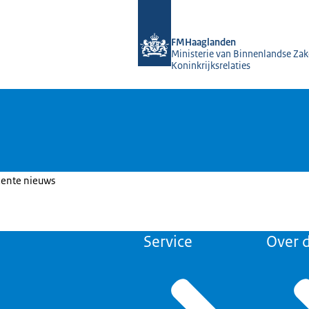
Naar de homepage van FMHaagland
FMHaaglanden
Ministerie van Binnenlandse Zak
Koninkrijksrelaties
cente nieuws
Service
Over d