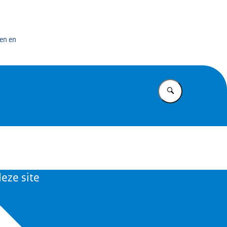
en
en en
Vul in wat u z
eze site